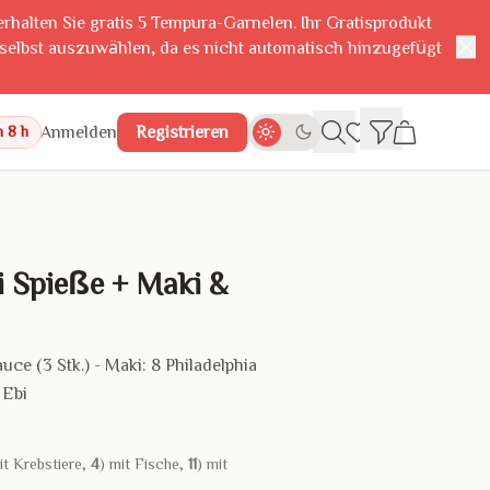
erhalten Sie gratis 5 Tempura-Garnelen. Ihr Gratisprodukt
✕
 selbst auszuwählen, da es nicht automatisch hinzugefügt
Anmelden
Registrieren
n 8 h
ri Spieße + Maki &
auce (3 Stk.) - Maki: 8 Philadelphia
 Ebi
it Krebstiere,
4
) mit Fische,
11
) mit