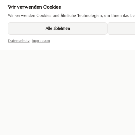
Wir verwenden Cookies
Wir verwenden Cookies und ähnliche Technologien, um Ihnen das bes
Alle ablehnen
Datenschutz
·
Impressum
DA SAN SUSHI
ÖFFNUNGSZEITEN
LINKS
Impress
Rönneburger Str. 4
Mo
Geschlossen
Datensc
21217 Seevetal
Di–Sa
11:30–21:00
Cookie-R