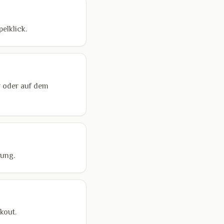
elklick.
r oder auf dem
lung.
kout.