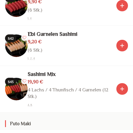
9,90 €
(6 Stk.)
1, 4
Ebi Garnelen Sashimi
S42
9,20 €
(6 Stk.)
1, 2, 4
Sashimi Mix
19,90 €
S43
4 Lachs / 4 Thunfisch / 4 Garnelen (12
Stk.)
4, 8
Futo Maki