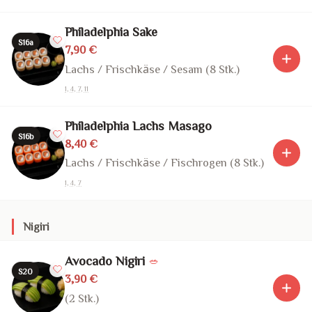
Philadelphia Sake
S16a
7,90 €
Lachs / Frischkäse / Sesam (8 Stk.)
1, 4, 7, 11
Philadelphia Lachs Masago
S16b
8,40 €
Lachs / Frischkäse / Fischrogen (8 Stk.)
1, 4, 7
Nigiri
Avocado Nigiri
🥗
S20
3,90 €
(2 Stk.)