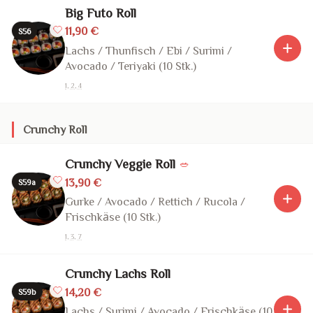
Big Futo Roll
11,90 €
S56
Lachs / Thunfisch / Ebi / Surimi /
Avocado / Teriyaki (10 Stk.)
1, 2, 4
Crunchy Roll
Crunchy Veggie Roll
🥗
13,90 €
S59a
Gurke / Avocado / Rettich / Rucola /
Frischkäse (10 Stk.)
1, 3, 7
Crunchy Lachs Roll
14,20 €
S59b
Lachs / Surimi / Avocado / Frischkäse (10