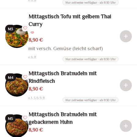
e, 6, 11
Nur zeitweise verfügbar · ab 11:30 Uhr
Mittagstisch Tofu mit gelbem Thai
Curry
M3
🥗
8,90 €
mit versch. Gemüse (leicht scharf)
e, 6, 11
Nur zeitweise verfügbar · ab 11:30 Uhr
Mittagstisch Bratnudeln mit
M4
Rindfleisch
8,90 €
e, 1, 3, 6, 9, 11
Nur zeitweise verfügbar · ab 11:30 Uhr
Mittagstisch Bratnudeln mit
M5
gebackenem Huhn
8,90 €