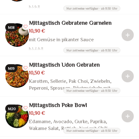
h, 1, 6, 11
Nur zeitweise verfügbar · ab 11:30 Uhr
Mittagstisch Gebratene Garnelen
M18
10,90 €
mit Gemüse in pikanter Sauce
h, 1, 2, 6, 11
Nur zeitweise verfügbar · ab 11:30 Uhr
Mittagstisch Udon Gebraten
M19
10,50 €
Karotten, Sellerie, Pak Choi, Zwiebeln,
Peperoni, Sprossen, Röstzwiebeln mit
Nur zeitweise verfügbar · ab 11:30 Uhr
Teriyaki Sauce
Mittagstisch Poke Bowl
M20
10,90 €
Edamame, Avocado, Gurke, Paprika,
Wakame Salat, Rettich, Nori mit Chili-
Nur zeitweise verfügbar · ab 11:30 Uhr
Mayo-Sauce oder Vegan Teriyaki Sauce