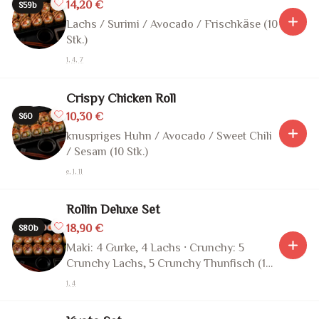
14,20 €
S59b
Lachs / Surimi / Avocado / Frischkäse (10
Stk.)
1, 4, 7
Crispy Chicken Roll
10,30 €
S60
knuspriges Huhn / Avocado / Sweet Chili
/ Sesam (10 Stk.)
e, 1, 11
Rollin Deluxe Set
18,90 €
S80b
Maki: 4 Gurke, 4 Lachs · Crunchy: 5
Crunchy Lachs, 5 Crunchy Thunfisch (18
Stk.)
1, 4