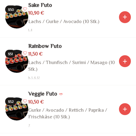
Sake Futo
S50
10,90 €
Lachs / Gurke / Avocado (10 Stk.)
1, 4
Rainbow Futo
11,50 €
S51
Lachs / Thunfisch / Surimi / Masago (10
Stk.)
h, 1, 4, 12
Veggie Futo
🥗
10,50 €
S52
Gurke / Avocado / Rettich / Paprika /
Frischkäse (10 Stk.)
7