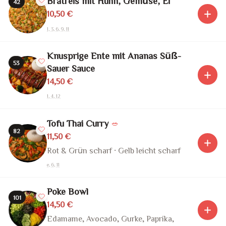
Bratreis mit Huhn, Gemüse, Ei
42
10,50 €
1, 3, 6, 9, 11
Knusprige Ente mit Ananas Süß-
53
Sauer Sauce
14,50 €
1, 4, 12
Tofu Thai Curry
🥗
82
11,50 €
Rot & Grün scharf · Gelb leicht scharf
e, 6, 11
Poke Bowl
101
14,50 €
Edamame, Avocado, Gurke, Paprika,