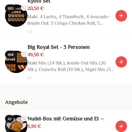
Kyoto Set
20,50 €
S95
Maki: 4 Lachs, 4 Thunfisch, 4 Avocado ·
Inside Out: 5 Crispy Chicken Roll, 5
Teriyaki Duck (22 Stk.)
1, 4
Big Royal Set - 3 Personen
49,50 €
S98
Maki Mix (24 Stk.), Inside-Out Mix (20
Stk.), Crunchy Roll (10 Stk.), Nigiri Mix (3
Stk.) (57 Stk.)
1, 4
Angebote
Nudel-Box mit Gemüse und Ei
🥗
A1
5,90 €