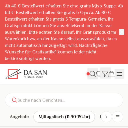
Ab 40 € Bestellwert erhalten Sie eine gratis Miso-Suppe. Ab
60 € Bestellwert erhalten Sie gratis 6 Gyoza. Ab 80 €
Bestellwert erhalten Sie gratis 5 Tempura-Garnelen. Ihr
Gratisprodukt können Sie anschließend an der Kasse
✕
auswählen. Bitte achten Sie darauf, Ihr Gratisprodukt im
Warenkorb bzw. an der Kasse selbst auszuwählen, da es
nicht automatisch hinzugefügt wird. Nachträgliche
Wünsche für Gratisartikel können leider nicht
berücksichtigt werden.
Suche nach Gerichten…
Angebote
Mittagstisch (11:30-15Uhr)
Bento (11:30-1