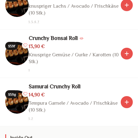
knuspriger Lachs / Avocado / Frischkäse
(10 Stk.)
1, 3, 4, 7
Crunchy Bonsai Roll
🥗
13,90 €
S59f
Knusprige Gemüse / Gurke / Karotten (10
Stk.)
1
Samurai Crunchy Roll
14,90 €
S59g
Tempura Garnele / Avocado / Frischkäse
(10 Stk.)
1, 2
Inside Out