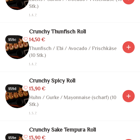
Stk.)
1, 4, 7
Crunchy Thunfisch Roll
14,50 €
S59c
Thunfisch / Ebi / Avocado / Frischkäse
(10 Stk.)
1, 4, 7
Crunchy Spicy Roll
13,90 €
S59d
Huhn / Gurke / Mayonnaise (scharf) (10
Stk.)
1, 3, 7
Crunchy Sake Tempura Roll
13,90 €
S59e