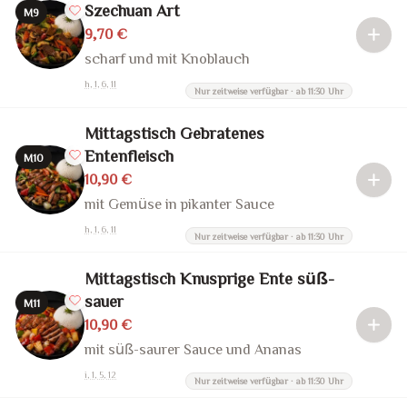
Szechuan Art
M9
9,70 €
scharf und mit Knoblauch
h, 1, 6, 11
Nur zeitweise verfügbar · ab 11:30 Uhr
Mittagstisch Gebratenes
Entenfleisch
M10
10,90 €
mit Gemüse in pikanter Sauce
h, 1, 6, 11
Nur zeitweise verfügbar · ab 11:30 Uhr
Mittagstisch Knusprige Ente süß-
sauer
M11
10,90 €
mit süß-saurer Sauce und Ananas
i, 1, 5, 12
Nur zeitweise verfügbar · ab 11:30 Uhr