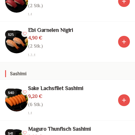
(2 Stk.)
1, 4
Ebi Garnelen Nigiri
S25
4,90 €
(2 Stk.)
1, 2, 4
Sashimi
Sake Lachsfilet Sashimi
S40
9,20 €
(6 Stk.)
1, 4
Maguro Thunfisch Sashimi
S41