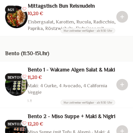
oder Soja Sauce
Mittagstisch Bun Reisnudeln
M21
10,20 €
Eisbergsalat, Karotten, Rucola, Radicchio,
Paprika, Röstzwiebeln, Erdnüsse mit
Nur zeitweise verfügbar · ab 11:30 Uhr
hausgemachte Fischsauce oder vegan
Teriyaki Sauce
Bento (11:30-15Uhr)
Bento 1 - Wakame Algen Salat & Maki
11,20 €
BENTO1
Maki: 4 Gurke, 4 Avocado, 4 California
Veggie
1, 11
Nur zeitweise verfügbar · ab 11:30 Uhr
Bento 2 - Miso Suppe + Maki & Nigiri
12,20 €
BENTO2
Miso Suppe (mit Tofu & Algen) - Maki: 4