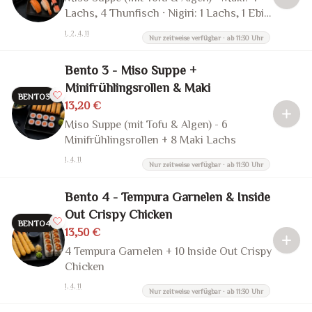
Lachs, 4 Thunfisch · Nigiri: 1 Lachs, 1 Ebi,
1 Kani
1, 2, 4, 11
Nur zeitweise verfügbar · ab 11:30 Uhr
Bento 3 - Miso Suppe +
Minifrühlingsrollen & Maki
BENTO3
13,20 €
Miso Suppe (mit Tofu & Algen) - 6
Minifrühlingsrollen + 8 Maki Lachs
1, 4, 11
Nur zeitweise verfügbar · ab 11:30 Uhr
Bento 4 - Tempura Garnelen & Inside
Out Crispy Chicken
BENTO4
13,50 €
4 Tempura Garnelen + 10 Inside Out Crispy
Chicken
1, 4, 11
Nur zeitweise verfügbar · ab 11:30 Uhr