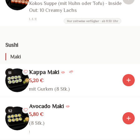
Kokos Suppe (mit Huhn oder Tofu) - Inside
Out: 10 Creamy Lachs
1, 4, 11
Nur zeitweise verfügbar · ab 11:30 Uhr
Sushi
Maki
Kappa Maki
🥗
🌱
S1
5,20 €
mit Gurken (8 Stk.)
Avocado Maki
🥗
S2
5,80 €
(8 Stk.)
1