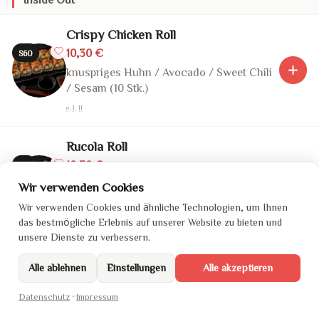
Crispy Chicken Roll
10,30 €
S60
knuspriges Huhn / Avocado / Sweet Chili
/ Sesam (10 Stk.)
e, 1, 11
Rucola Roll
10,30 €
S61
Lachs / Avocado / Gurke / Frischkäse /
Wir verwenden Cookies
Rucola (10 Stk.)
Wir verwenden Cookies und ähnliche Technologien, um Ihnen
1, 4
das bestmögliche Erlebnis auf unserer Website zu bieten und
unsere Dienste zu verbessern.
Teriyaki Duck
Alle ablehnen
Einstellungen
Alle akzeptieren
10,90 €
S62
knusprige Ente / Gurke / Teriyaki / Sesam
Datenschutz
·
Impressum
(10 Stk.)