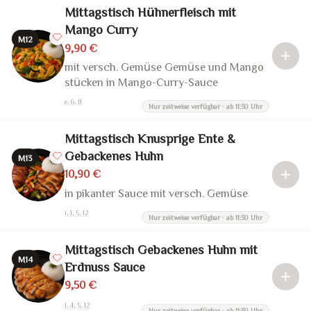
Mittagstisch Hühnerfleisch mit
Mango Curry
M12
9,90 €
mit versch. Gemüse Gemüse und Mango
stücken in Mango-Curry-Sauce
e, 6, 11
Nur zeitweise verfügbar · ab 11:30 Uhr
Mittagstisch Knusprige Ente &
Gebackenes Huhn
M13
10,90 €
in pikanter Sauce mit versch. Gemüse
i, 1, 5, 12
Nur zeitweise verfügbar · ab 11:30 Uhr
Mittagstisch Gebackenes Huhn mit
M14
Erdnuss Sauce
9,50 €
1, 4, 5, 12
Nur zeitweise verfügbar · ab 11:30 Uhr