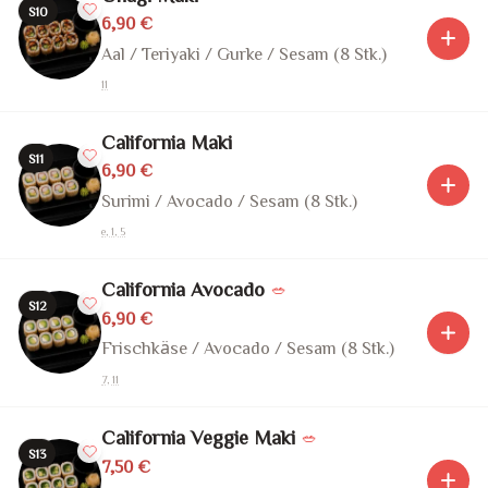
S10
6,90 €
Aal / Teriyaki / Gurke / Sesam (8 Stk.)
11
California Maki
S11
6,90 €
Surimi / Avocado / Sesam (8 Stk.)
e, 1, 5
California Avocado
🥗
S12
6,90 €
Frischkäse / Avocado / Sesam (8 Stk.)
7, 11
California Veggie Maki
🥗
S13
7,50 €