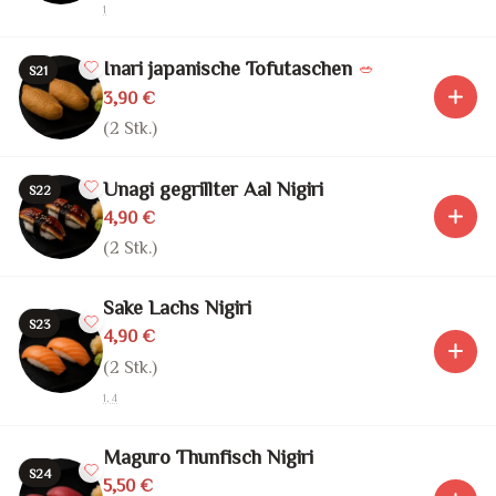
1
Inari japanische Tofutaschen
🥗
S21
3,90 €
(2 Stk.)
Unagi gegrillter Aal Nigiri
S22
4,90 €
(2 Stk.)
Sake Lachs Nigiri
S23
4,90 €
(2 Stk.)
1, 4
Maguro Thunfisch Nigiri
S24
5,50 €