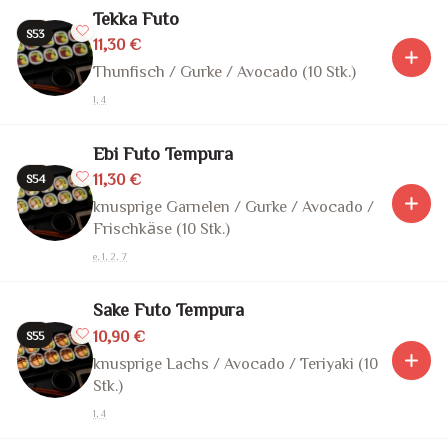
Tekka Futo
S53
11,30 €
Thunfisch / Gurke / Avocado (10 Stk.)
1, 4
Ebi Futo Tempura
11,30 €
S54
knusprige Garnelen / Gurke / Avocado /
Frischkäse (10 Stk.)
e, 1, 2, 7
Sake Futo Tempura
10,90 €
S55
knusprige Lachs / Avocado / Teriyaki (10
Stk.)
1, 4