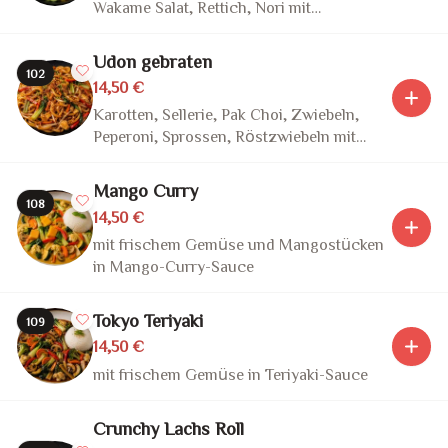
Wakame Salat, Rettich, Nori mit
hausgemachte Chili-Mayo-Sauce oder
Vegan Teriyaki Sauce oder Soja Sauce -
Udon gebraten
(Essen wird lauwarm serviert)
102
14,50 €
Karotten, Sellerie, Pak Choi, Zwiebeln,
Peperoni, Sprossen, Röstzwiebeln mit
Teriyaki-Sauce
Mango Curry
108
14,50 €
mit frischem Gemüse und Mangostücken
in Mango-Curry-Sauce
Tokyo Teriyaki
109
14,50 €
mit frischem Gemüse in Teriyaki-Sauce
Crunchy Lachs Roll