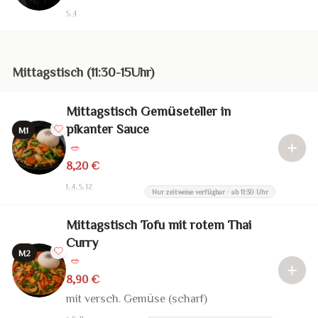
5, 4
Mittagstisch (11:30-15Uhr)
Mittagstisch Gemüseteller in
pikanter Sauce
M1
🥗
8,20 €
1, 4, 5, 12
Nur zeitweise verfügbar · ab 11:30 Uhr
Mittagstisch Tofu mit rotem Thai
Curry
M2
🥗
8,90 €
mit versch. Gemüse (scharf)