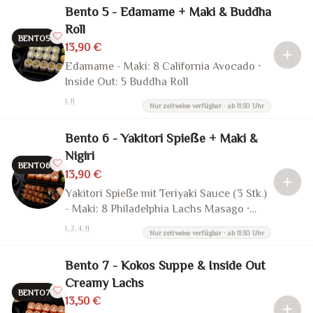
Bento 5 - Edamame + Maki & Buddha
Roll
BENTO5
13,90 €
Edamame - Maki: 8 California Avocado ·
Inside Out: 5 Buddha Roll
1, 11
Nur zeitweise verfügbar · ab 11:30 Uhr
Bento 6 - Yakitori Spieße + Maki &
Nigiri
BENTO6
13,90 €
Yakitori Spieße mit Teriyaki Sauce (3 Stk.)
- Maki: 8 Philadelphia Lachs Masago ·
Nigiri: 1 Aal, 1 Ebi
1, 2, 4, 11
Nur zeitweise verfügbar · ab 11:30 Uhr
Bento 7 - Kokos Suppe & Inside Out
Creamy Lachs
BENTO7
13,50 €