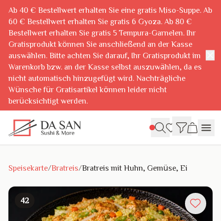
Ab 40 € Bestellwert erhalten Sie eine gratis Miso-Suppe. Ab
60 € Bestellwert erhalten Sie gratis 6 Gyoza. Ab 80 €
Bestellwert erhalten Sie gratis 5 Tempura-Garnelen. Ihr
Gratisprodukt können Sie anschließend an der Kasse
✕
auswählen. Bitte achten Sie darauf, Ihr Gratisprodukt im
Warenkorb bzw. an der Kasse selbst auszuwählen, da es
nicht automatisch hinzugefügt wird. Nachträgliche
Wünsche für Gratisartikel können leider nicht
berücksichtigt werden.
Speisekarte
/
Bratreis
/
Bratreis mit Huhn, Gemüse, Ei
42