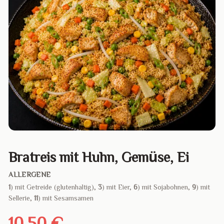
Bratreis mit Huhn, Gemüse, Ei
ALLERGENE
1
) mit Getreide (glutenhaltig),
3
) mit Eier,
6
) mit Sojabohnen,
9
) mit
Sellerie,
11
) mit Sesamsamen
10,50 €