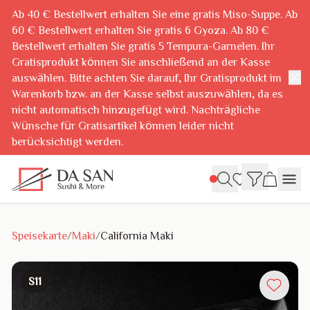
Ab 40 € Bestellwert erhalten Sie eine gratis Miso-Suppe. Ab
60 € Bestellwert erhalten Sie gratis 6 Gyoza. Ab 80 €
Bestellwert erhalten Sie gratis 5 Tempura-Garnelen. Ihr
Gratisprodukt können Sie anschließend an der Kasse
✕
auswählen. Bitte achten Sie darauf, Ihr Gratisprodukt im
Warenkorb bzw. an der Kasse selbst auszuwählen, da es
nicht automatisch hinzugefügt wird. Nachträgliche
Wünsche für Gratisartikel können leider nicht
berücksichtigt werden.
Speisekarte
/
Maki
/
California Maki
S11