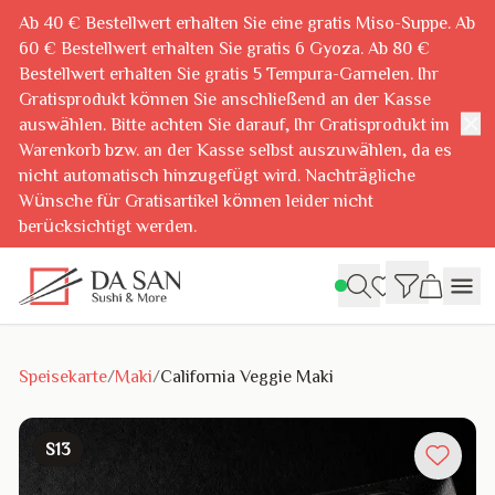
Ab 40 € Bestellwert erhalten Sie eine gratis Miso-Suppe. Ab
60 € Bestellwert erhalten Sie gratis 6 Gyoza. Ab 80 €
Bestellwert erhalten Sie gratis 5 Tempura-Garnelen. Ihr
Gratisprodukt können Sie anschließend an der Kasse
✕
auswählen. Bitte achten Sie darauf, Ihr Gratisprodukt im
Warenkorb bzw. an der Kasse selbst auszuwählen, da es
nicht automatisch hinzugefügt wird. Nachträgliche
Wünsche für Gratisartikel können leider nicht
berücksichtigt werden.
Speisekarte
/
Maki
/
California Veggie Maki
S13