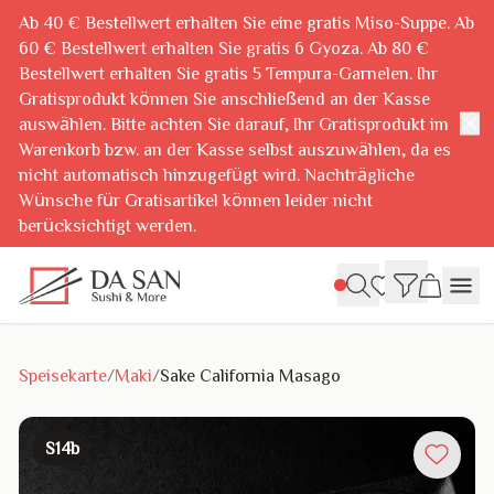
Ab 40 € Bestellwert erhalten Sie eine gratis Miso-Suppe. Ab
60 € Bestellwert erhalten Sie gratis 6 Gyoza. Ab 80 €
Bestellwert erhalten Sie gratis 5 Tempura-Garnelen. Ihr
Gratisprodukt können Sie anschließend an der Kasse
✕
auswählen. Bitte achten Sie darauf, Ihr Gratisprodukt im
Warenkorb bzw. an der Kasse selbst auszuwählen, da es
nicht automatisch hinzugefügt wird. Nachträgliche
Wünsche für Gratisartikel können leider nicht
berücksichtigt werden.
Speisekarte
/
Maki
/
Sake California Masago
S14b